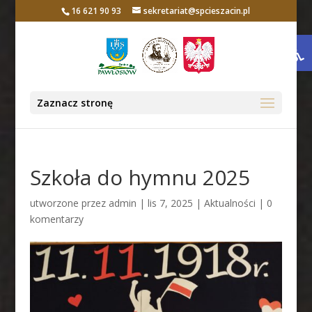
16 621 90 93
sekretariat@spcieszacin.pl
Otwórz 
Zaznacz stronę
Szkoła do hymnu 2025
utworzone przez
admin
|
lis 7, 2025
|
Aktualności
|
0
komentarzy