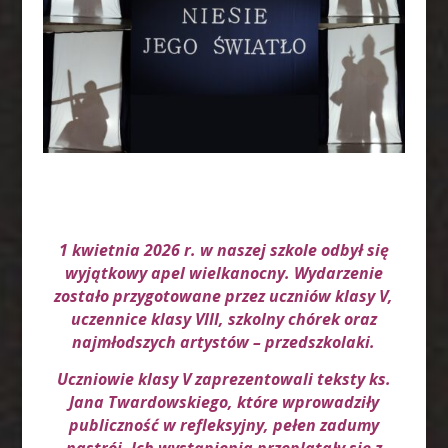
1 kwietnia 2026 r. w naszej szkole odbył się
wyjątkowy apel wielkanocny. Wydarzenie
zostało przygotowane przez uczniów klasy V,
uczennice klasy VIII, szkolny chórek oraz
najmłodszych artystów – przedszkolaki.
Uczniowie klasy V zaprezentowali teksty ks.
Jana Twardowskiego, które wprowadziły
publiczność w refleksyjny, pełen zadumy