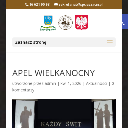
16 621 90 93
sekretariat@spcieszacin.pl
Otwórz 
Zaznacz stronę
APEL WIELKANOCNY
utworzone przez
admin
|
kwi 1, 2026
|
Aktualności
|
0
komentarzy