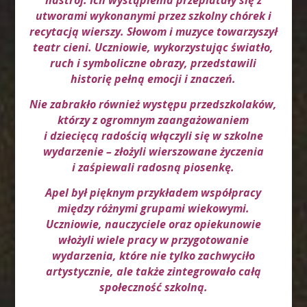
nastrój. Ich wystąpienia przeplatały się z
utworami wykonanymi przez szkolny chórek i
recytacją wierszy. Słowom i muzyce towarzyszył
teatr cieni. Uczniowie, wykorzystując światło,
ruch i symboliczne obrazy, przedstawili
historię pełną emocji i znaczeń.
Nie zabrakło również występu przedszkolaków,
którzy z ogromnym zaangażowaniem
i dziecięcą radością włączyli się w szkolne
wydarzenie – złożyli wierszowane życzenia
i zaśpiewali radosną piosenkę.
Apel był pięknym przykładem współpracy
między różnymi grupami wiekowymi.
Uczniowie, nauczyciele oraz opiekunowie
włożyli wiele pracy w przygotowanie
wydarzenia, które nie tylko zachwyciło
artystycznie, ale także zintegrowało całą
społeczność szkolną.