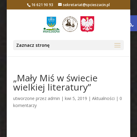
16 621 90 93
sekretariat@spcieszacin.pl
Otwórz 
Zaznacz stronę
„Mały Miś w świecie
wielkiej literatury”
utworzone przez
admin
|
kwi 5, 2019
|
Aktualności
|
0
komentarzy